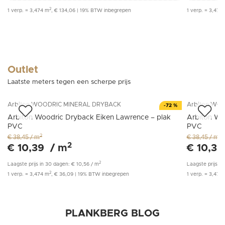
2
1
verp.
=
3,474
m
,
€ 134,06
|
19% BTW inbegrepen
1
verp.
=
3,474
Outlet
GRATIS STAAL
Laatste meters tegen een scherpe prijs
Arbiton
WOODRIC MINERAL DRYBACK
Arbiton
WOO
-
72
%
Arbiton Woodric Dryback Eiken Lawrence – plak
Arbiton Wo
PVC
PVC
2
2
€ 38,45
/
m
€ 38,45
/
m
2
€ 10,39
/
m
€ 10,39
2
Laagste prijs in 30 dagen:
€ 10,56
/
m
Laagste prijs in
2
1
verp.
=
3,474
m
,
€ 36,09
|
19% BTW inbegrepen
1
verp.
=
3,474
PLANKBERG BLOG