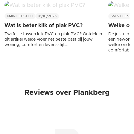
6MIN
LEESTIJD
16/10/2025
6MIN
LEESTI
Wat is beter klik of plak PVC?
Welke on
Twijfel je tussen klik PVC en plak PVC? Ontdek in
De juiste on
dit artikel welke vloer het beste past bij jouw
een gewone 
woning, comfort en levensstijl....
welke ondervl
comfortabele
renovatie op 
Reviews over Plankberg