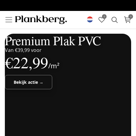
0
0
Premium
Plak PVC
Van €39,99 voor
€22,99
/m²
Bekijk actie →