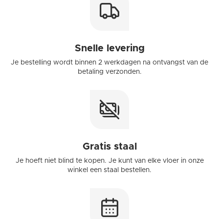
Snelle levering
Je bestelling wordt binnen 2 werkdagen na ontvangst van de
betaling verzonden.
Toestemming
Details
Over
Deze website maakt gebruik van cookies
We gebruiken cookies om content en advertenties te
Gratis staal
personaliseren, om functies voor social media te bieden
en om ons websiteverkeer te analyseren. Ook delen we
Je hoeft niet blind te kopen. Je kunt van elke vloer in onze
winkel een staal bestellen.
informatie over uw gebruik van onze site met onze
partners voor social media, adverteren en analyse. Deze
partners kunnen deze gegevens combineren met andere
informatie die u aan ze heeft verstrekt of die ze hebben