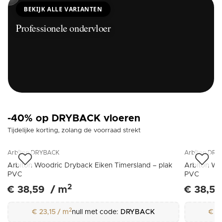
BEKIJK ALLE VARIANTEN
Professionele ondervloer
-40% op DRYBACK vloeren
Tijdelijke korting, zolang de voorraad strekt
Arbiton
DRYBACK
Arbiton
DRY
Arbiton Woodric Dryback Eiken Timersland – plak
Arbiton Wo
PVC
PVC
2
€ 38,59
/
m
€ 38,59
2
€ 23,15
/
m
null met code:
DRYBACK
€ 2